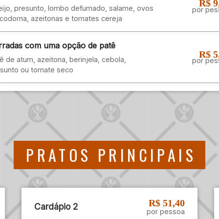
R$ 9
ijo, presunto, lombo defumado, salame, ovos
por pes
codorna, azeitonas e tomates cereja
rradas com uma opção de patê
R$ 5
ê de atum, azeitona, berinjela, cebola,
por pes
sunto ou tomate seco
PRATOS PRINCIPAIS
R$ 51,40
Cardápio 2
por pessoa