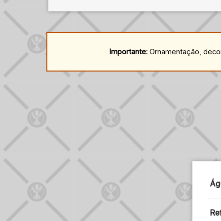
Importante:
Ornamentação, decora
Ág
Ref