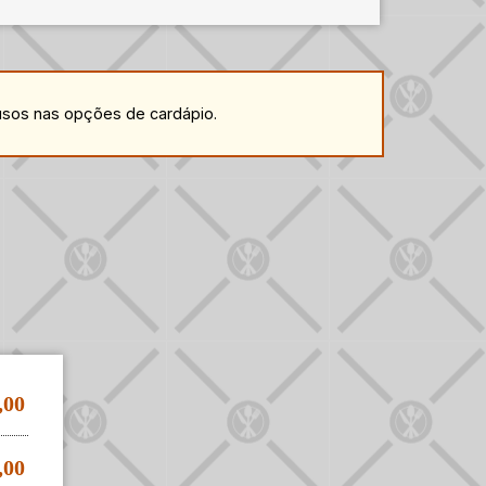
usos nas opções de cardápio.
,00
,00