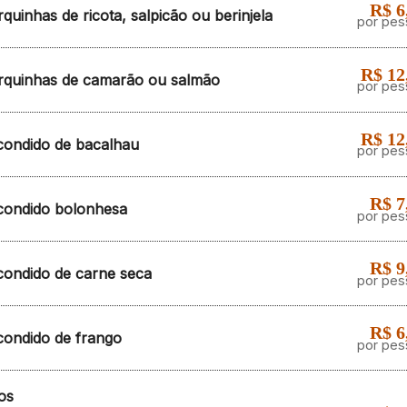
R$ 6
quinhas de ricota, salpicão ou berinjela
por pes
R$ 12
rquinhas de camarão ou salmão
por pes
R$ 12
condido de bacalhau
por pes
R$ 7
condido bolonhesa
por pes
R$ 9
condido de carne seca
por pes
R$ 6
condido de frango
por pes
os