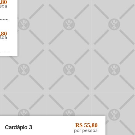
,80
soa
,80
soa
R$ 55,80
Cardápio 3
por pessoa