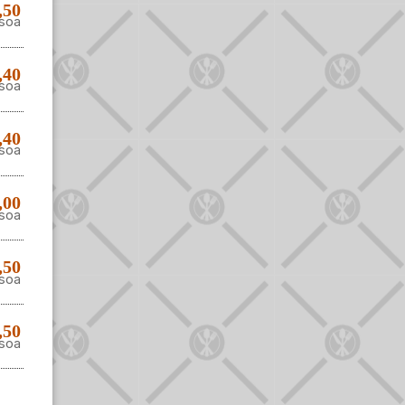
,50
soa
,40
soa
,40
soa
,00
soa
,50
soa
,50
soa